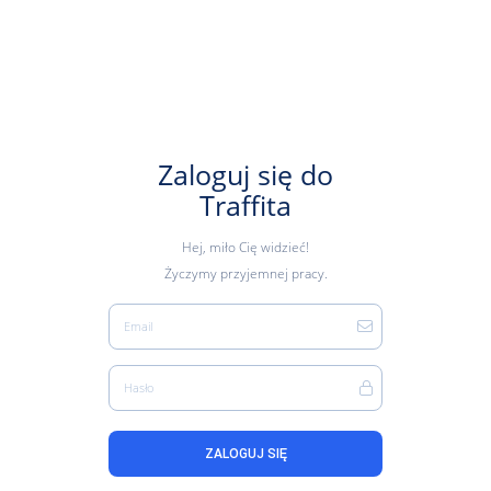
Zaloguj się do
Traffita
Hej, miło Cię widzieć!
Życzymy przyjemnej pracy.
Email
Hasło
ZALOGUJ SIĘ